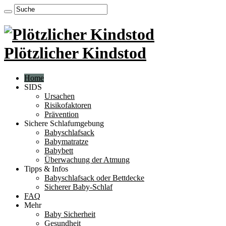
Plötzlicher Kindstod
Home
SIDS
Ursachen
Risikofaktoren
Prävention
Sichere Schlafumgebung
Babyschlafsack
Babymatratze
Babybett
Überwachung der Atmung
Tipps & Infos
Babyschlafsack oder Bettdecke
Sicherer Baby-Schlaf
FAQ
Mehr
Baby Sicherheit
Gesundheit