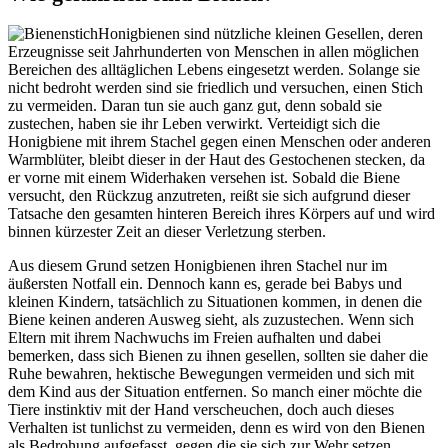
Honigbienen sind nützliche kleinen Gesellen, deren
Erzeugnisse seit Jahrhunderten von Menschen in allen möglichen
Bereichen des alltäglichen Lebens eingesetzt werden. Solange sie
nicht bedroht werden sind sie friedlich und versuchen, einen Stich
zu vermeiden. Daran tun sie auch ganz gut, denn sobald sie
zustechen, haben sie ihr Leben verwirkt. Verteidigt sich die
Honigbiene mit ihrem Stachel gegen einen Menschen oder anderen
Warmblüter, bleibt dieser in der Haut des Gestochenen stecken, da
er vorne mit einem Widerhaken versehen ist. Sobald die Biene
versucht, den Rückzug anzutreten, reißt sie sich aufgrund dieser
Tatsache den gesamten hinteren Bereich ihres Körpers auf und wird
binnen kürzester Zeit an dieser Verletzung sterben.
Aus diesem Grund setzen Honigbienen ihren Stachel nur im
äußersten Notfall ein. Dennoch kann es, gerade bei Babys und
kleinen Kindern, tatsächlich zu Situationen kommen, in denen die
Biene keinen anderen Ausweg sieht, als zuzustechen. Wenn sich
Eltern mit ihrem Nachwuchs im Freien aufhalten und dabei
bemerken, dass sich Bienen zu ihnen gesellen, sollten sie daher die
Ruhe bewahren, hektische Bewegungen vermeiden und sich mit
dem Kind aus der Situation entfernen. So manch einer möchte die
Tiere instinktiv mit der Hand verscheuchen, doch auch dieses
Verhalten ist tunlichst zu vermeiden, denn es wird von den Bienen
als Bedrohung aufgefasst, gegen die sie sich zur Wehr setzen