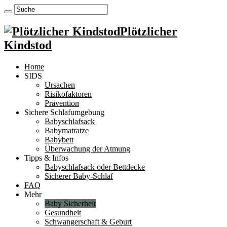
Plötzlicher
Kindstod
Home
SIDS
Ursachen
Risikofaktoren
Prävention
Sichere Schlafumgebung
Babyschlafsack
Babymatratze
Babybett
Überwachung der Atmung
Tipps & Infos
Babyschlafsack oder Bettdecke
Sicherer Baby-Schlaf
FAQ
Mehr
Baby Sicherheit
Gesundheit
Schwangerschaft & Geburt