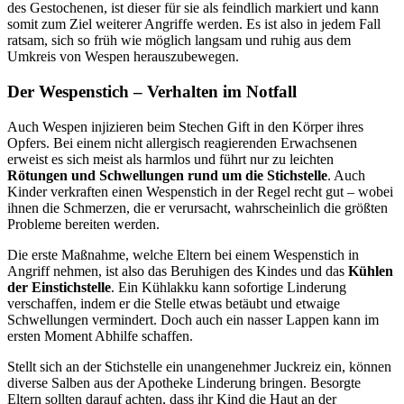
des Gestochenen, ist dieser für sie als feindlich markiert und kann
somit zum Ziel weiterer Angriffe werden. Es ist also in jedem Fall
ratsam, sich so früh wie möglich langsam und ruhig aus dem
Umkreis von Wespen herauszubewegen.
Der Wespenstich – Verhalten im Notfall
Auch Wespen injizieren beim Stechen Gift in den Körper ihres
Opfers. Bei einem nicht allergisch reagierenden Erwachsenen
erweist es sich meist als harmlos und führt nur zu leichten
Rötungen und Schwellungen rund um die Stichstelle
. Auch
Kinder verkraften einen Wespenstich in der Regel recht gut – wobei
ihnen die Schmerzen, die er verursacht, wahrscheinlich die größten
Probleme bereiten werden.
Die erste Maßnahme, welche Eltern bei einem Wespenstich in
Angriff nehmen, ist also das Beruhigen des Kindes und das
Kühlen
der Einstichstelle
. Ein Kühlakku kann sofortige Linderung
verschaffen, indem er die Stelle etwas betäubt und etwaige
Schwellungen vermindert. Doch auch ein nasser Lappen kann im
ersten Moment Abhilfe schaffen.
Stellt sich an der Stichstelle ein unangenehmer Juckreiz ein, können
diverse Salben aus der Apotheke Linderung bringen. Besorgte
Eltern sollten darauf achten, dass ihr Kind die Haut an der