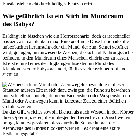
Einstichstelle nicht durch heftiges Kratzen reizt.
Wie gefährlich ist ein Stich im Mundraum
des Babys?
Es klingt ein bisschen wie ein Horrorszenario, doch es ist schneller
passiert, als man denken mag: Eine geöffnete Dose Limonade, die
unbeobachtet herumsteht oder ein Mund, der zum Schrei geöffnet
wird, genügen, um anwesende Wespen, die sich auf Nahrungssuche
befinden, in den Mundraum eines Menschen eindringen zu lassen.
Ist erst einmal eines der flugfähigen Insekten im Mund des
Kleinkindes oder Babys gelandet, fühlt es sich rasch bedroht und
sticht zu.
Insbesondere in dieser
Situation müssen Eltern sich dazu zwingen, die Ruhe zu bewahren
und schnell zu handeln, denn ein Bienenstich oder Wespenstich im
Mund oder Atemwegen kann in kürzester Zeit zu einer tödlichen
Gefahr werden.
Da das Gift, welches sowohl Bienen als auch Wespen in den Körper
ihrer Opfer injizieren, die umliegenden Bereiche zum Anschwellen
bringt, kann es passieren, dass durch die Schwellungen die
Atemwege des Kindes blockiert werden – es droht eine akute
Erstickungsgefahr!