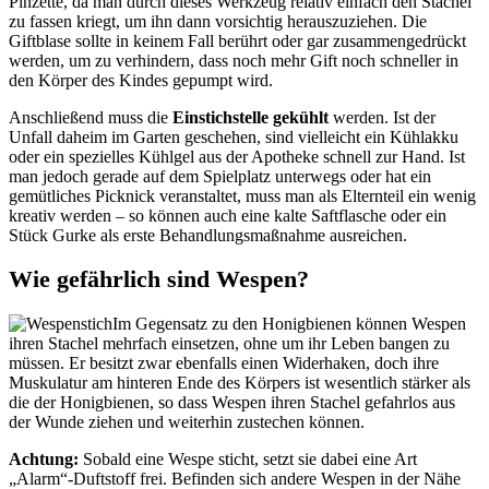
Pinzette, da man durch dieses Werkzeug relativ einfach den Stachel
zu fassen kriegt, um ihn dann vorsichtig herauszuziehen. Die
Giftblase sollte in keinem Fall berührt oder gar zusammengedrückt
werden, um zu verhindern, dass noch mehr Gift noch schneller in
den Körper des Kindes gepumpt wird.
Anschließend muss die
Einstichstelle gekühlt
werden. Ist der
Unfall daheim im Garten geschehen, sind vielleicht ein Kühlakku
oder ein spezielles Kühlgel aus der Apotheke schnell zur Hand. Ist
man jedoch gerade auf dem Spielplatz unterwegs oder hat ein
gemütliches Picknick veranstaltet, muss man als Elternteil ein wenig
kreativ werden – so können auch eine kalte Saftflasche oder ein
Stück Gurke als erste Behandlungsmaßnahme ausreichen.
Wie gefährlich sind Wespen?
Im Gegensatz zu den Honigbienen können Wespen
ihren Stachel mehrfach einsetzen, ohne um ihr Leben bangen zu
müssen. Er besitzt zwar ebenfalls einen Widerhaken, doch ihre
Muskulatur am hinteren Ende des Körpers ist wesentlich stärker als
die der Honigbienen, so dass Wespen ihren Stachel gefahrlos aus
der Wunde ziehen und weiterhin zustechen können.
Achtung:
Sobald eine Wespe sticht, setzt sie dabei eine Art
„Alarm“-Duftstoff frei. Befinden sich andere Wespen in der Nähe